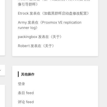
像引导群晖
》
Etrock
发表在《
加载黑群晖启动盘修改配置
》
Army
发表在《
Proxmox VE replication
runner log
》
packingbox
发表在《
关于
》
Robert
发表在《
关于
》
其他操作
登录
条目 feed
评论 feed