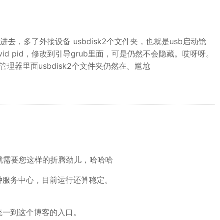
去，多了外接设备 usbdisk2个文件夹，也就是usb启动镜
ve的vid pid，修改到引导grub里面，可是仍然不会隐藏。哎呀呀。
理器里面usbdisk2个文件夹仍然在。尴尬
就需要您这样的折腾劲儿，哈哈哈
种服务中心，目前运行还算稳定。
统一到这个博客的入口。