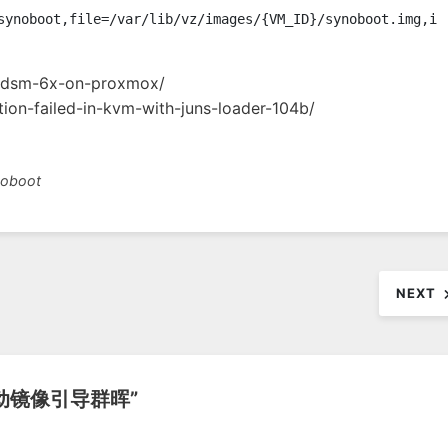
al-dsm-6x-on-proxmox/
tion-failed-in-kvm-with-juns-loader-104b/
noboot
NEXT
启动镜像引导群晖
”