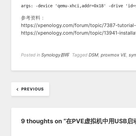
参考资料：
https://xpenology.com/forum/topic/7387-tutori
https://xpenology.com/forum/topic/13941-installa
Posted in
Synology群晖
Tagged
DSM
,
proxmox VE
,
sy
文
PREVIOUS
章
导
航
9 thoughts on “
在PVE虚拟机中用USB