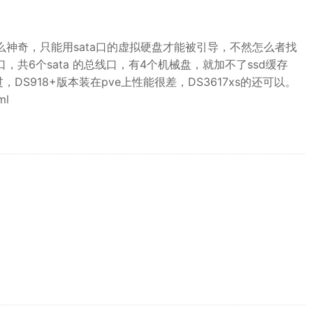
那么神奇，只能用sata口的虚拟硬盘才能被引导，不然怎么者找
，共6个sata 的总线口，有4个机械盘，就加不了ssd缓存
S918+版本装在pve上性能很差，DS3617xs的还可以。
ml