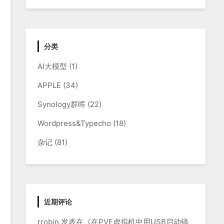
分类
AI大模型
(1)
APPLE
(34)
Synology群晖
(22)
g,if=none,format=raw'

Wordpress&Typecho
(18)
杂记
(81)
近期评论
rrobin
发表在《
在PVE虚拟机中用USB启动镜