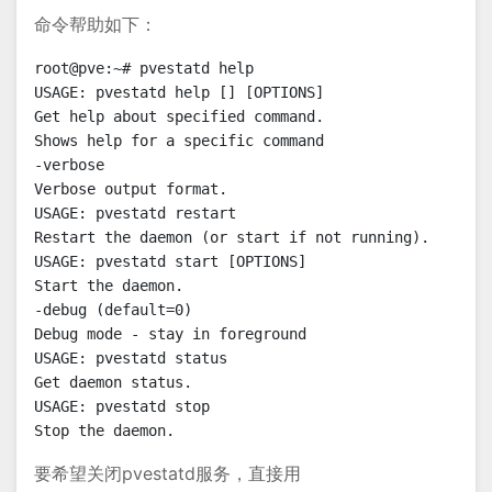
命令帮助如下：
root@pve:~# pvestatd help

USAGE: pvestatd help [] [OPTIONS]

Get help about specified command.

Shows help for a specific command

-verbose

Verbose output format.

USAGE: pvestatd restart

Restart the daemon (or start if not running).

USAGE: pvestatd start [OPTIONS]

Start the daemon.

-debug (default=0)

Debug mode - stay in foreground

USAGE: pvestatd status

Get daemon status.

USAGE: pvestatd stop

Stop the daemon.
要希望关闭pvestatd服务，直接用