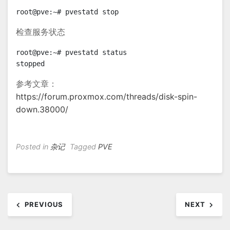
root@pve:~# pvestatd stop
检查服务状态
root@pve:~# pvestatd status

stopped
参考文章：
https://forum.proxmox.com/threads/disk-spin-
down.38000/
Posted in
杂记
Tagged
PVE
文
PREVIOUS
NEXT
章