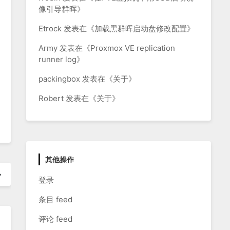
像引导群晖
》
Etrock
发表在《
加载黑群晖启动盘修改配置
》
Army
发表在《
Proxmox VE replication
runner log
》
packingbox
发表在《
关于
》
Robert
发表在《
关于
》
其他操作
登录
条目 feed
评论 feed