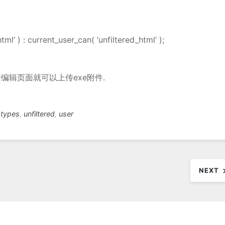
ml’ ) : current_user_can( ‘unfiltered_html’ );
开编辑页面就可以上传exe附件.
,
types
,
unfiltered
,
user
NEXT