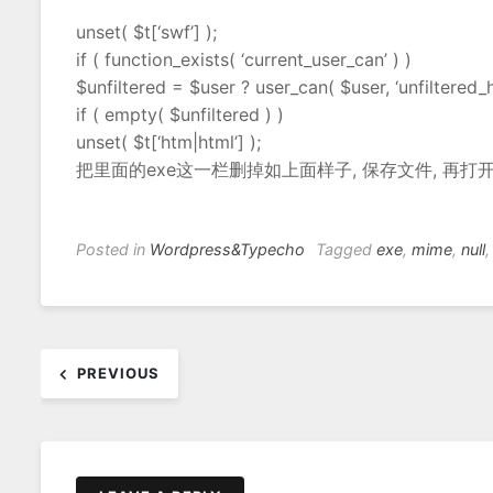
unset( $t[‘swf’] );
if ( function_exists( ‘current_user_can’ ) )
$unfiltered = $user ? user_can( $user, ‘unfiltered_ht
if ( empty( $unfiltered ) )
unset( $t[‘htm|html’] );
把里面的exe这一栏删掉如上面样子, 保存文件, 再打
Posted in
Wordpress&Typecho
Tagged
exe
,
mime
,
null
文
PREVIOUS
章
导
航