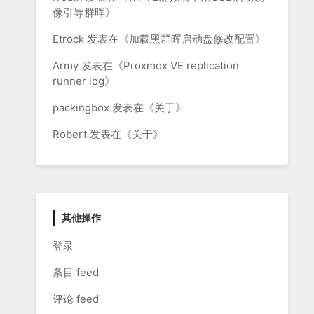
像引导群晖
》
Etrock
发表在《
加载黑群晖启动盘修改配置
》
Army
发表在《
Proxmox VE replication
runner log
》
packingbox
发表在《
关于
》
Robert
发表在《
关于
》
其他操作
登录
条目 feed
评论 feed