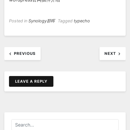
Posted in
Synology群晖
Tagged
typecho
文
PREVIOUS
NEXT
章
导
航
LEAVE A REPLY