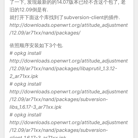
了一下, 发现最新的的14.07版本已经不含这个包了, 老
旧的12.09倒是有.
就打开下面这个库找到了subversion-client的插件.
http://downloads.openwrt.org/attitude_adjustment
/12.09/ar71xx/nand/packages/
依照顺序安装如下3个包.
# opkg install
http://downloads.openwrt.org/attitude_adjustment
/12.09/ar71xx/nand/packages/libaprutil_1.3.12-
2_ar71xx.ipk
# opkg install
http://downloads.openwrt.org/attitude_adjustment
/12.09/ar71xx/nand/packages/subversion-
libs_1.6.17-3_ar71xx.ipk
# opkg install
http://downloads.openwrt.org/attitude_adjustment
/12.09/ar71xx/nand/packages/subversion-
client_1.6.17-3_ar71xx.ipk