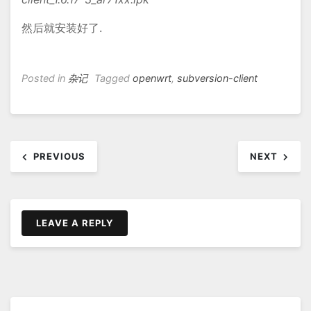
然后就安装好了.
Posted in
杂记
Tagged
openwrt
,
subversion-client
文
PREVIOUS
NEXT
章
导
航
LEAVE A REPLY