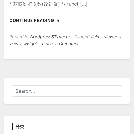
* 获取浏览次数(改进版) */ funct […]
CONTINUE READING
Posted in
Wordpress&Typecho
Tagged
fields
,
vieweds
,
on
views
,
widget-
Leave a Comment
typecho
增
加
自
定
义
字
段
实
现
浏
览
分类
统