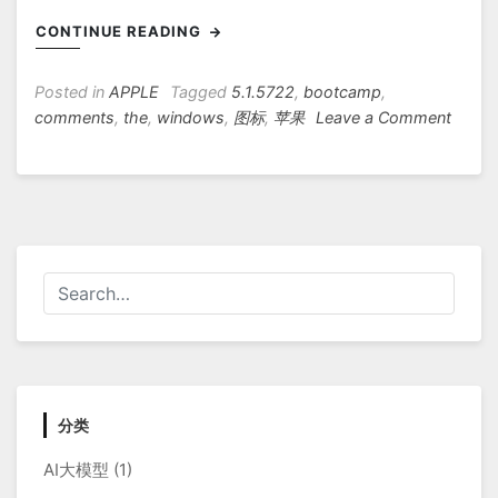
CONTINUE READING
Posted in
APPLE
Tagged
5.1.5722
,
bootcamp
,
on
comments
,
the
,
windows
,
图标
,
苹果
Leave a Comment
如
何
在
win10
使
用
Apple
键
盘
的
音
量
分类
控
AI大模型
(1)
制