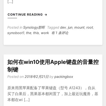
[…]
CONTINUE READING
Posted in
Synology群晖
Tagged
dev
,
jun
,
mount
,
root
,
加
synoboot1
,
the
,
this
,
work
有 1 条评论
载
黑
群
晖
启
如何在win10使用Apple键盘的音量控
动
制键
盘
修
Posted on
2018年2月21日
by
packingbox
改
配
原来用黑苹果配备了苹果键盘（型号 A1243），自从
置
买了白果后，黑果基本都闲置了，加上最近玩魔兽，基
本都在wi […]