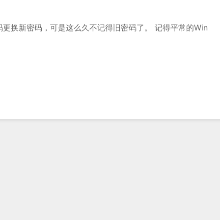
密码更换新密码，可是这么久不记得旧密码了。 记得平常的Win
on
Win7
查
看
IE
11
保
存
的
账
户
密