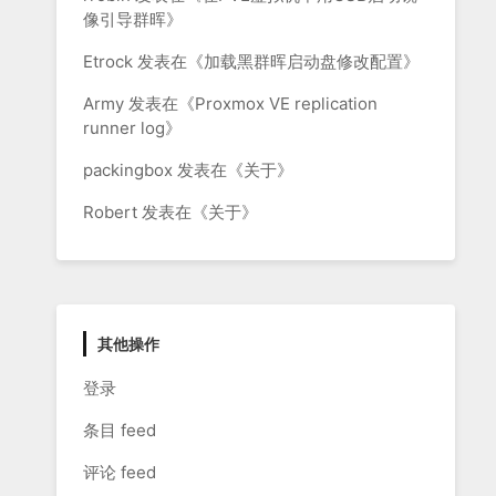
像引导群晖
》
Etrock
发表在《
加载黑群晖启动盘修改配置
》
Army
发表在《
Proxmox VE replication
runner log
》
packingbox
发表在《
关于
》
Robert
发表在《
关于
》
其他操作
登录
条目 feed
评论 feed