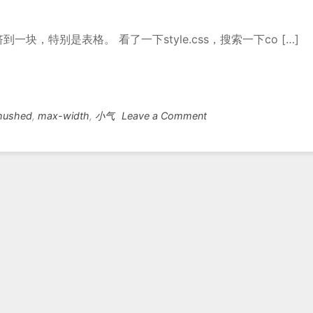
，特别是表格。 看了一下style.css，搜索一下co […]
on
hushed
,
max-width
,
小气
Leave a Comment
Typecho
页
面
增
宽