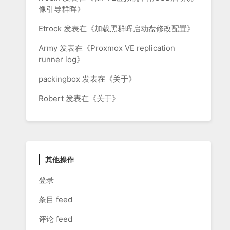
像引导群晖
》
Etrock
发表在《
加载黑群晖启动盘修改配置
》
Army
发表在《
Proxmox VE replication
runner log
》
packingbox
发表在《
关于
》
Robert
发表在《
关于
》
其他操作
登录
条目 feed
评论 feed