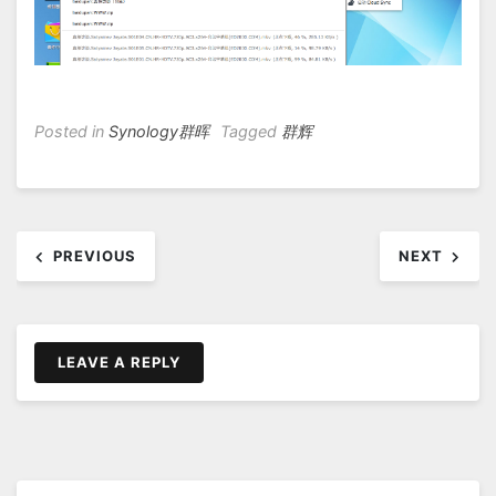
Posted in
Synology群晖
Tagged
群辉
文
PREVIOUS
NEXT
章
导
航
LEAVE A REPLY