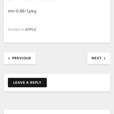
mtr-0.86-1.pkg
Posted in
APPLE
文
PREVIOUS
NEXT
章
导
航
LEAVE A REPLY