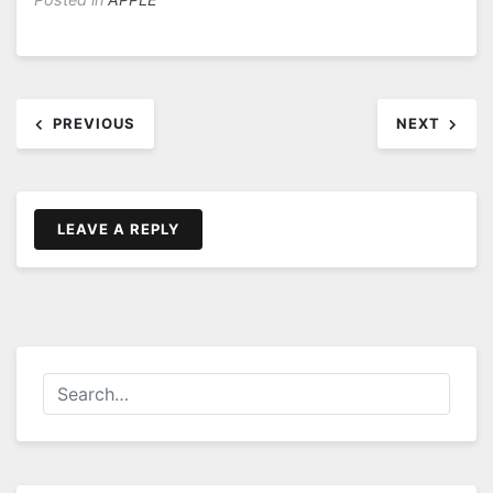
文
PREVIOUS
NEXT
章
导
航
LEAVE A REPLY