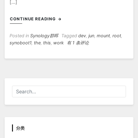
[…]
CONTINUE READING
Posted in
Synology群晖
Tagged
dev
,
jun
,
mount
,
root
,
加
synoboot1
,
the
,
this
,
work
有 1 条评论
载
黑
群
晖
启
动
盘
修
改
配
置
分类