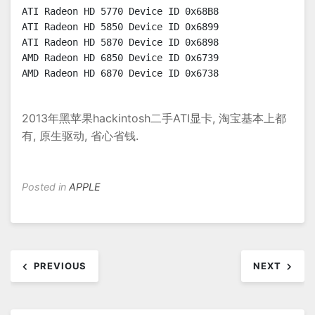
ATI Radeon HD 5770 Device ID 0x68B8

ATI Radeon HD 5850 Device ID 0x6899

ATI Radeon HD 5870 Device ID 0x6898

AMD Radeon HD 6850 Device ID 0x6739

AMD Radeon HD 6870 Device ID 0x6738
2013年黑苹果hackintosh二手ATI显卡, 淘宝基本上都
有, 原生驱动, 省心省钱.
Posted in
APPLE
文
PREVIOUS
NEXT
章
导