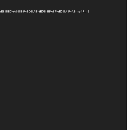
5%A0%B5%E8%BD%A6%E8%BD%AE%E5%8B%87%E5%A3%AB.mp4?_=1