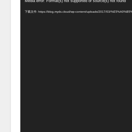
视
Media error: Format(s) not supported or source(s) not found
频
下载文件: https://blog.myds.cloud/wp-content/uploads/2017/03/%E
播
放
器