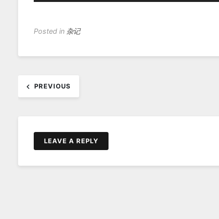
Posted in
杂记
文
PREVIOUS
章
导
航
LEAVE A REPLY