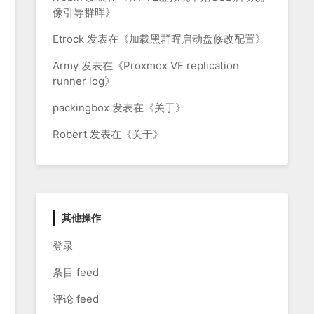
像引导群晖
》
Etrock
发表在《
加载黑群晖启动盘修改配置
》
Army
发表在《
Proxmox VE replication
runner log
》
packingbox
发表在《
关于
》
Robert
发表在《
关于
》
其他操作
登录
条目 feed
评论 feed