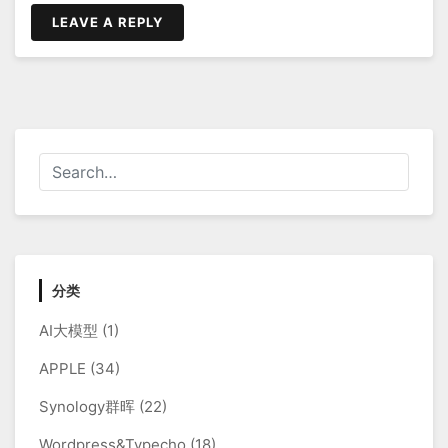
航
LEAVE A REPLY
分类
AI大模型
(1)
APPLE
(34)
Synology群晖
(22)
Wordpress&Typecho
(18)