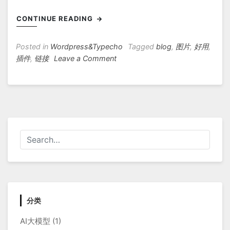
CONTINUE READING
Posted in
Wordpress&Typecho
Tagged
blog
,
图片
,
好用
,
on
插件
,
链接
Leave a Comment
WordPress
远
程
图
片
本
地
化
插
件
分类
AI大模型
(1)