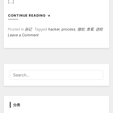
[…]
CONTINUE READING
Posted in
杂记
Tagged
hacker
,
process
,
微软
,
查看
,
进程
on
Leave a Comment
好
用
的
进
程
查
看
工
具
Process
Hacker
分类