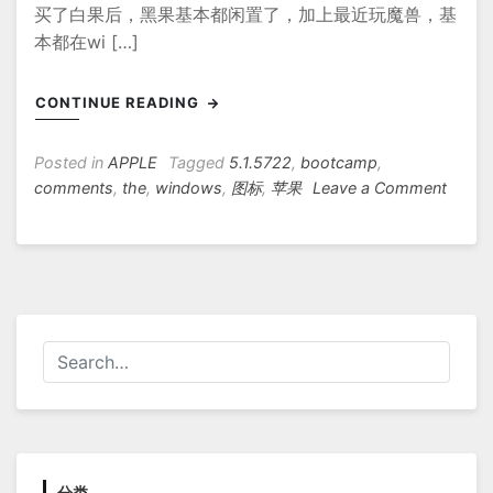
买了白果后，黑果基本都闲置了，加上最近玩魔兽，基
本都在wi […]
CONTINUE READING
Posted in
APPLE
Tagged
5.1.5722
,
bootcamp
,
on
comments
,
the
,
windows
,
图标
,
苹果
Leave a Comment
如
何
在
win10
使
用
Apple
键
盘
的
音
量
分类