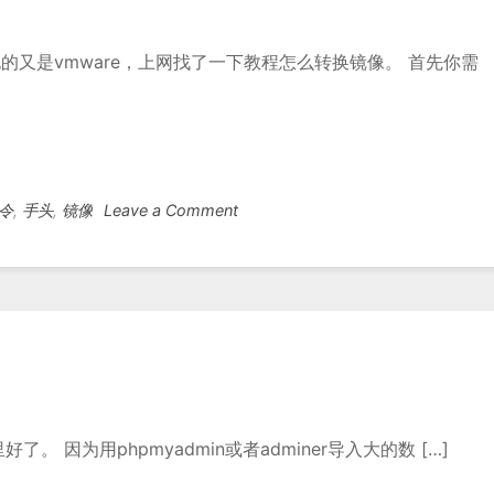
的又是vmware，上网找了一下教程怎么转换镜像。 首先你需
on
令
,
手头
,
镜像
Leave a Comment
Vmware
的
vmdk
格
式
转
换
成
img
因为用phpmyadmin或者adminer导入大的数 […]
格
式