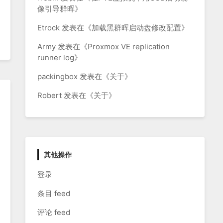
像引导群晖
》
Etrock
发表在《
加载黑群晖启动盘修改配置
》
Army
发表在《
Proxmox VE replication
runner log
》
packingbox
发表在《
关于
》
Robert
发表在《
关于
》
其他操作
登录
条目 feed
评论 feed