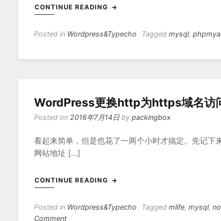
CONTINUE READING
Posted in
Wordpress&Typecho
Tagged
mysql
,
phpmya
WordPress更换http为https域名访
Posted on
2016年7月14日
by
packingbox
看起来简单，但是也花了一两个小时才搞定。先记下来
网站地址 […]
CONTINUE READING
Posted in
Wordpress&Typecho
Tagged
mlife
,
mysql
,
no
on
Comment