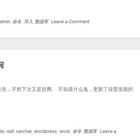
镜
像
on
dmin
,
命令
,
导入
,
数据库
Leave a Comment
mysql
数
据
库
导
问
入
先，不然下次又是折腾。 不知道什么鬼，更新了设置里面的
te
,
null
,
varchar
,
wordpress
,
work
,
命令
,
数据库
Leave a