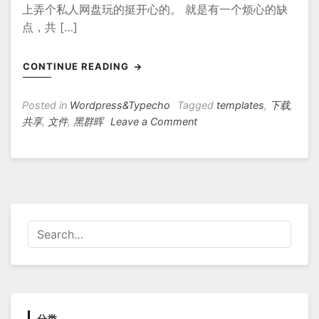
上弄个私人网盘玩的挺开心的。 就是有一个烦心的缺
点，共 […]
CONTINUE READING
Posted in
Wordpress&Typecho
Tagged
templates
,
下载
,
on
共享
,
文件
,
黑群晖
Leave a Comment
Nextcloud
移
除
单
击
下
载
整
个
共
享
文
分类