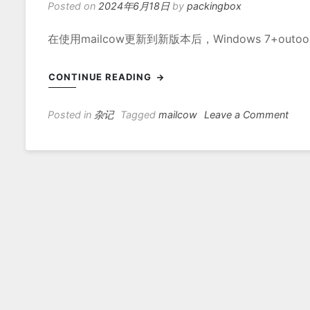
Posted on
2024年6月18日
by
packingbox
在使用mailcow更新到新版本后，Windows 7+out
CONTINUE READING
on
Posted in
杂记
Tagged
mailcow
Leave a Comment
Dov
支
持
Win
7