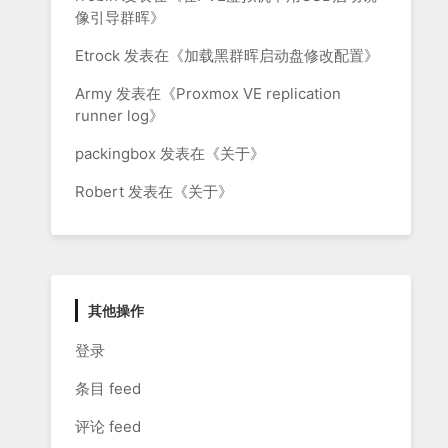
像引导群晖
》
Etrock
发表在《
加载黑群晖启动盘修改配置
》
Army
发表在《
Proxmox VE replication
runner log
》
packingbox
发表在《
关于
》
Robert
发表在《
关于
》
其他操作
登录
条目 feed
评论 feed