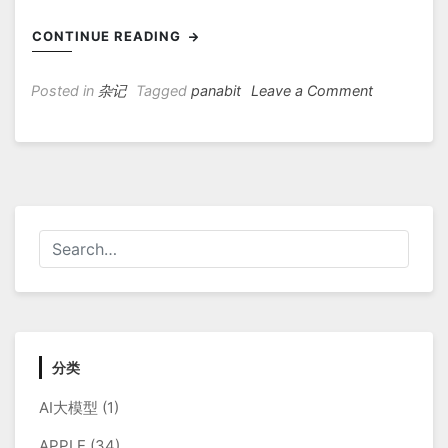
CONTINUE READING
on
Posted in
杂记
Tagged
panabit
Leave a Comment
修
复
Panabit
系
统
时
间
不
正
确
问
题
分类
AI大模型
(1)
APPLE
(34)