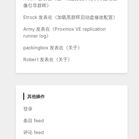
像引导群晖
》
Etrock
发表在《
加载黑群晖启动盘修改配置
》
Army
发表在《
Proxmox VE replication
runner log
》
packingbox
发表在《
关于
》
Robert
发表在《
关于
》
其他操作
登录
条目 feed
评论 feed