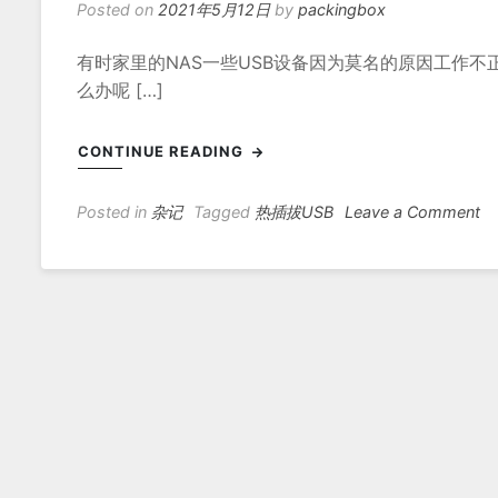
Posted on
2021年5月12日
by
packingbox
有时家里的NAS一些USB设备因为莫名的原因工作
么办呢 […]
CONTINUE READING
on
Posted in
杂记
Tagged
热插拔USB
Leave a Comment
用
命
令
行
远
程
重
置
U
设
备